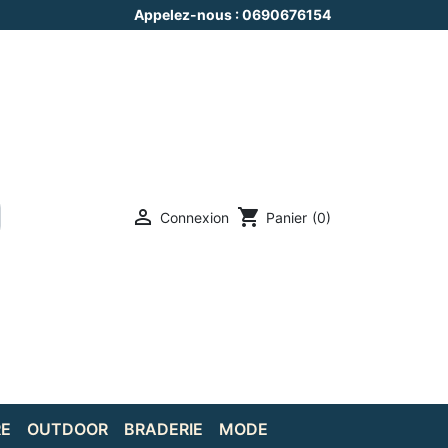
Appelez-nous :
0690676154

shopping_cart
Connexion
Panier
(0)
RE
OUTDOOR
BRADERIE
MODE